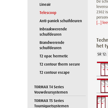
De schu
Lineair
levens
2302 is
Telescoop
person
Anti-paniek schuifdeuren
[...] le
Inbraakwerende
schuifdeuren
Techn
Brandwerende
het t
schuifdeuren
T2 opac hermetic
T2 contour therm secure
T2 contour escape
TORMAX T4 Series
Vouwdeursystemen
TORMAX T5 Series
Tourniquetsystemen