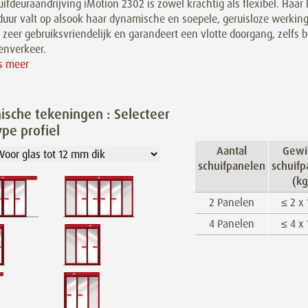
ifdeuraandrijving iMotion 2302 is zowel krachtig als flexibel. Haar
duur valt op alsook haar dynamische en soepele, geruisloze werking
 zeer gebruiksvriendelijk en garandeert een vlotte doorgang, zelfs b
enverkeer.
es meer
ische tekeningen : Selecteer
ype profiel
Aantal
Gewi
schuifpanelen
schuifp
(kg
2 Panelen
≤ 2 x
4 Panelen
≤ 4 x