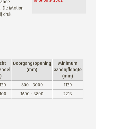
iMotion® 2302
 lange
. De iMotion
ij druk
cht
Doorgangsopening
Minimum
aneel
(mm)
aandrijflengte
)
(mm)
 120
800 - 3000
1120
 100
1600 - 3800
2213