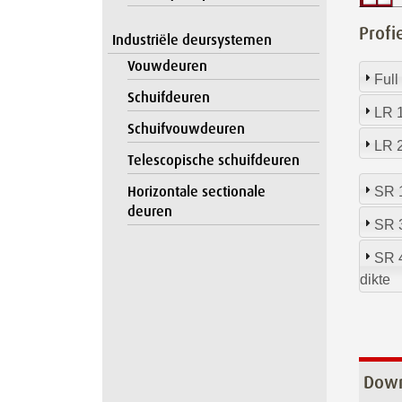
Profi
Industriële deursystemen
Vouwdeuren
Full
Schuifdeuren
LR 1
Schuifvouwdeuren
LR 2
Telescopische schuifdeuren
Horizontale sectionale
SR 1
deuren
SR 3
SR 
dikte
Dow