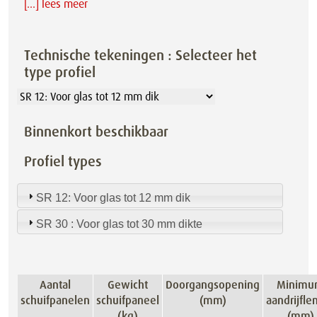
[...] lees meer
Technische tekeningen : Selecteer het
type profiel
Binnenkort beschikbaar
Profiel types
SR 12: Voor glas tot 12 mm dik
SR 30 : Voor glas tot 30 mm dikte
Aantal
Gewicht
Doorgangsopening
Minim
schuifpanelen
schuifpaneel
(mm)
aandrijfle
(kg)
(mm)