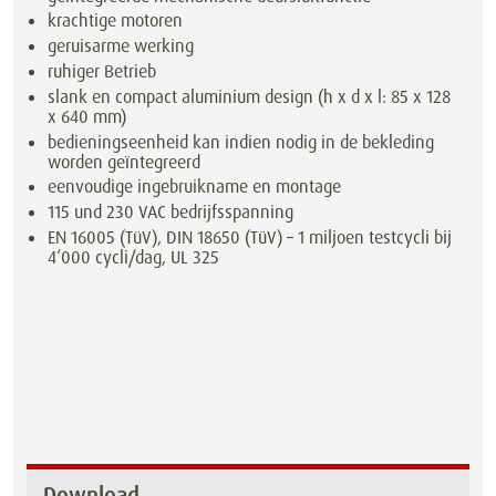
krachtige motoren
geruisarme werking
ruhiger Betrieb
slank en compact aluminium design (h x d x l: 85 x 128
x 640 mm)
bedieningseenheid kan indien nodig in de bekleding
worden geïntegreerd
eenvoudige ingebruikname en montage
115 und 230 VAC bedrijfsspanning
EN 16005 (TüV), DIN 18650 (TüV) – 1 miljoen testcycli bij
4‘000 cycli/dag, UL 325
Download