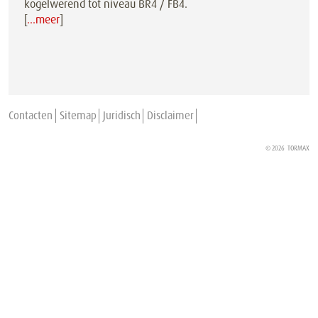
kogelwerend tot niveau BR4 / FB4.
[
…meer
]
Contacten
Sitemap
Juridisch
Disclaimer
© 2026
TORMAX