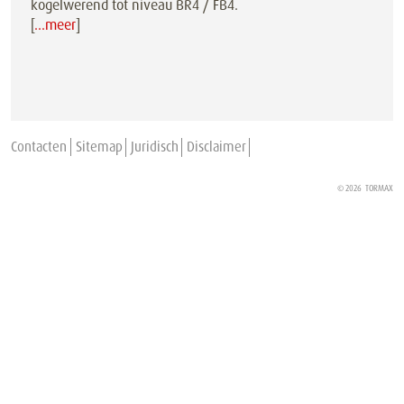
kogelwerend tot niveau BR4 / FB4.
[
…meer
]
Contacten
Sitemap
Juridisch
Disclaimer
© 2026
TORMAX