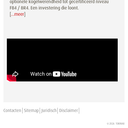
optionele kogelwerendheid tot gecertificeerd niveau
FB4 / BR4. Een investering die loont.
[
…meer
]
Contacten
Sitemap
Juridisch
Disclaimer
© 2026
TORMAX