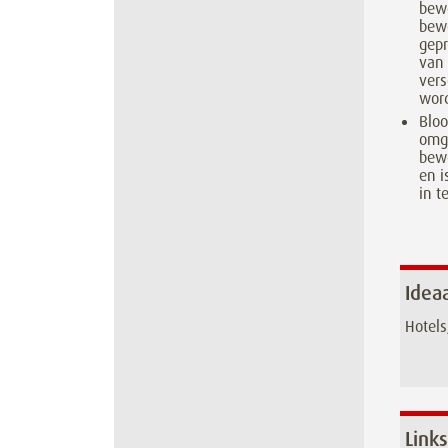
bew
bew
gep
van 
vers
word
Bloo
omg
bewe
en i
in t
Idea
Hotels
Links