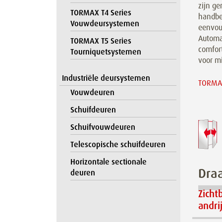
zijn ge
TORMAX T4 Series
handbe
Vouwdeursystemen
eenvou
Automa
TORMAX T5 Series
comfor
Tourniquetsystemen
voor m
Industriële deursystemen
TORMAX
Vouwdeuren
Schuifdeuren
Schuifvouwdeuren
Telescopische schuifdeuren
Horizontale sectionale
Dra
deuren
Zicht
andri