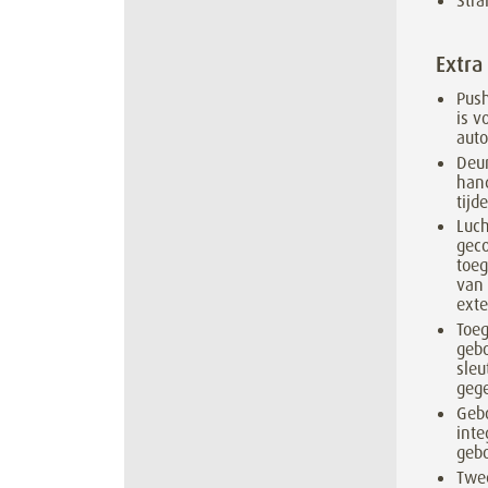
Str
Extra
Push
is v
auto
Deur
hand
tijd
Luch
geco
toeg
van 
exte
Toeg
geb
sleu
geg
Geb
inte
geb
Twe