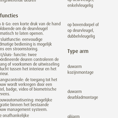
alingswerende deuren
enkelvleugelig
 functies
 & Go: een korte druk van de hand
op bovendorpel of
oldoende om de deurvleugel
op deurvleugel,
matisch te laten openen.
dubbelvleugelig
sluitfunctie: eenvoudige
matige bediening is mogelijk
ens een stroomstoring.
Type arm
t/sluis- functie: twee
ördineerde deuren controleren de
ang of voorkomen de uitwisseling
duwarm
lucht tussen het interieur en het
kozijnmontage
rieur.
angscontrole: de toegang tot het
ouw wordt verkregen door een
tel, badge, video of biometrische
duwarm
evens.
deurbladmontage
ouwautomatisering: mogelijke
gratie binnen het bestaande
ouw management systeem.
e onafhankelijke
glijarm