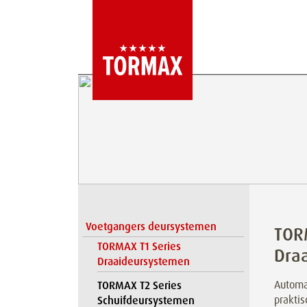
Voetgangers deursystemen
TOR
TORMAX T1 Series
Dra
Draaideursystemen
Automa
TORMAX T2 Series
praktis
Schuifdeursystemen