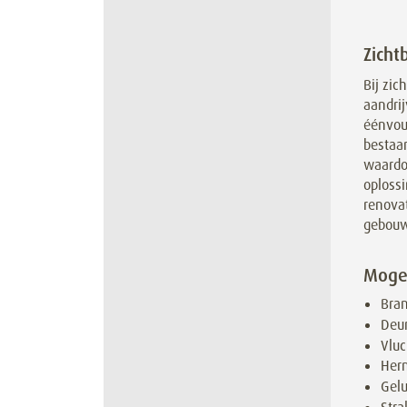
Zicht
Bij zic
aandri
éénvou
bestaa
waardo
oploss
renovat
gebou
Mogel
Bra
Deur
Vlu
Her
Gelu