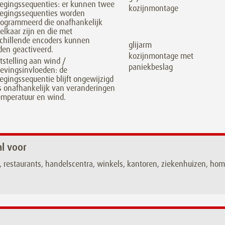
egingssequenties: er kunnen twee
kozijnmontage
egingssequenties worden
rogrammeerd die onafhankelijk
elkaar zijn en die met
chillende encoders kunnen
glijarm
en geactiveerd.
kozijnmontage met
tstelling aan wind /
paniekbeslag
evingsinvloeden: de
gingssequentie blijft ongewijzigd
s onafhankelijk van veranderingen
emperatuur en wind.
al voor
, restaurants, handelscentra, winkels, kantoren, ziekenhuizen, ho