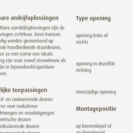
bare andrijfoplossingen
Type opening
htbare aandrijfoplossingen zijn de
jvingen zichtbaar. Deze kunnen
opening links of
dig worden gemonteerd op
rechts
nde handbediende draaideuren,
or ze met name een ideale
ing zijn voor zowel nieuwbouw als
opening in dezelfde
ie in bijvoorbeeld openbare
richting
wen.
ijke toepassingen
tweezijdige opening
nd- en rookwerende deuren
en voor rookafvoer
Montagepositie
chtwegen en nooduitgangen
metische deuren
op bovendorpel of
idisolerende deuren
op deurvleugel,