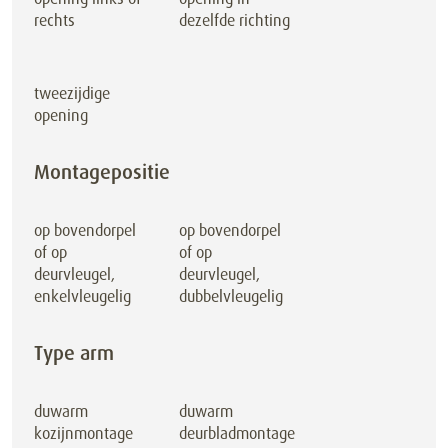
rechts
dezelfde richting
tweezijdige
opening
Montagepositie
op bovendorpel
op bovendorpel
of op
of op
deurvleugel,
deurvleugel,
enkelvleugelig
dubbelvleugelig
Type arm
duwarm
duwarm
kozijnmontage
deurbladmontage