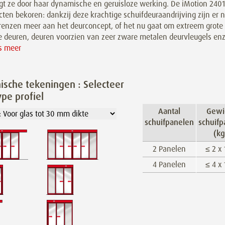
igt ze door haar dynamische en geruisloze werking. De iMotion 240
cten bekoren: dankzij deze krachtige schuifdeuraandrijving zijn er
renzen meer aan het deurconcept, of het nu gaat om extreem grote
e deuren, deuren voorzien van zeer zware metalen deurvleugels enz
es meer
ische tekeningen : Selecteer
ype profiel
Aantal
Gewi
schuifpanelen
schuifp
(kg
2 Panelen
≤ 2 x
4 Panelen
≤ 4 x