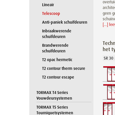
overtu
Lineair
archite
geen g
Telescoop
schuin
Anti-paniek schuifdeuren
[...] le
Inbraakwerende
schuifdeuren
Techn
Brandwerende
het t
schuifdeuren
T2 opac hermetic
T2 contour therm secure
T2 contour escape
TORMAX T4 Series
Vouwdeursystemen
TORMAX T5 Series
Tourniquetsystemen