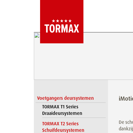
iMot
Voetgangers deursystemen
TORMAX T1 Series
Draaideursystemen
De schu
TORMAX T2 Series
dankzij
Schuifdeursystemen