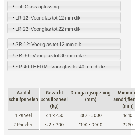
Full Glass oplossing
LR 12: Voor glas tot 12 mm dik
LR 22: Voor glas tot 22 mm dik
SR 12: Voor glas tot 12 mm dik
SR 30 : Voor glas tot 30 mm dikte
SR 40 THERM : Voor glas tot 40 mm dikte
Aantal
Gewicht
Doorgangsopening
Minim
schuifpanelen
schuifpaneel
(mm)
aandrijfle
(kg)
(mm)
1 Paneel
≤ 1 x 450
800 - 3000
1640
2 Panelen
≤ 2 x 300
1100 - 3000
2280